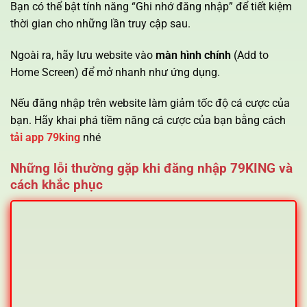
Bạn có thể bật tính năng “Ghi nhớ đăng nhập” để tiết kiệm
thời gian cho những lần truy cập sau.
Ngoài ra, hãy lưu website vào
màn hình chính
(Add to
Home Screen) để mở nhanh như ứng dụng.
Nếu đăng nhập trên website làm giảm tốc độ cá cược của
bạn. Hãy khai phá tiềm năng cá cược của bạn bằng cách
tải app 79king
nhé
Những lỗi thường gặp khi đăng nhập 79KING và
cách khắc phục