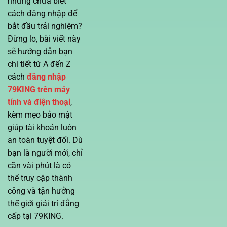
nhưng chưa biết
cách đăng nhập để
bắt đầu trải nghiệm?
Đừng lo, bài viết này
sẽ hướng dẫn bạn
chi tiết từ A đến Z
cách
đăng nhập
79KING trên máy
tính và điện thoại
,
kèm mẹo bảo mật
giúp tài khoản luôn
an toàn tuyệt đối. Dù
bạn là người mới, chỉ
cần vài phút là có
thể truy cập thành
công và tận hưởng
thế giới giải trí đẳng
cấp tại 79KING.