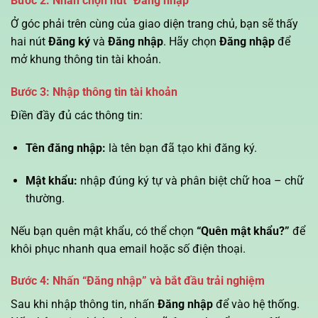
Bước 2: Nhấn chọn nút “Đăng nhập”
Ở góc phải trên cùng của giao diện trang chủ, bạn sẽ thấy
hai nút
Đăng ký
và
Đăng nhập
. Hãy chọn
Đăng nhập
để
mở khung thông tin tài khoản.
Bước 3: Nhập thông tin tài khoản
Điền đầy đủ các thông tin:
Tên đăng nhập:
là tên bạn đã tạo khi đăng ký.
Mật khẩu:
nhập đúng ký tự và phân biệt chữ hoa – chữ
thường.
Nếu bạn quên mật khẩu, có thể chọn
“Quên mật khẩu?”
để
khôi phục nhanh qua email hoặc số điện thoại.
Bước 4: Nhấn “Đăng nhập” và bắt đầu trải nghiệm
Sau khi nhập thông tin, nhấn
Đăng nhập
để vào hệ thống.