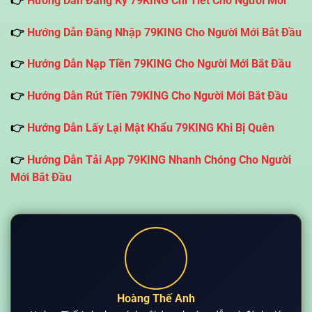
👉
Hướng Dẫn Đăng Ký 79KING Chi Tiết Cho Người Mới
👉
Hướng Dẫn Đăng Nhập 79KING Cho Người Mới Bắt Đầu
👉
Hướng Dẫn Nạp Tiền 79KING Cho Người Mới Bắt Đầu
👉
Hướng Dẫn Rút Tiền 79KING Cho Người Mới Bắt Đầu
👉
Hướng Dẫn Lấy Lại Mật Khẩu 79KING Khi Bị Quên
👉
Hướng Dẫn Tải App 79KING Nhanh Chóng Cho Người
Mới Bắt Đầu
Hoàng Thế Anh