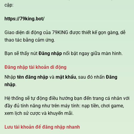
cập:
https://79king.bot/
Giao diện di động của 79KING được thiết kế gọn gàng, dễ
thao tác bằng cảm ứng.
Bạn sẽ thấy nút
Đăng nhập
nổi bật ngay giữa màn hình.
Đăng nhập tài khoản di động
Nhập
tên đăng nhập
và
mật khẩu
, sau đó nhấn
Đăng
nhập
.
Hệ thống sẽ tự động điều hướng bạn đến trang cá nhân với
đầy đủ tính năng như trên máy tính: nạp tiền, chơi game,
xem lịch sử cược và khuyến mãi.
Lưu tài khoản để đăng nhập nhanh