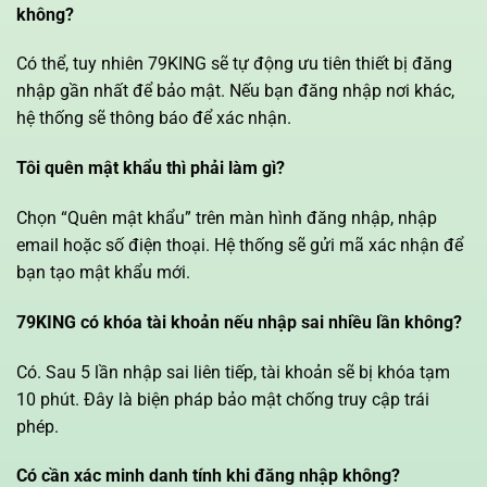
không?
Có thể, tuy nhiên 79KING sẽ tự động ưu tiên thiết bị đăng
nhập gần nhất để bảo mật. Nếu bạn đăng nhập nơi khác,
hệ thống sẽ thông báo để xác nhận.
Tôi quên mật khẩu thì phải làm gì?
Chọn “Quên mật khẩu” trên màn hình đăng nhập, nhập
email hoặc số điện thoại. Hệ thống sẽ gửi mã xác nhận để
bạn tạo mật khẩu mới.
79KING có khóa tài khoản nếu nhập sai nhiều lần không?
Có. Sau 5 lần nhập sai liên tiếp, tài khoản sẽ bị khóa tạm
10 phút. Đây là biện pháp bảo mật chống truy cập trái
phép.
Có cần xác minh danh tính khi đăng nhập không?