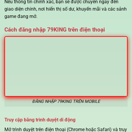
Nếu thông tin chính xác, bạn sẽ được chuyển ngay đến
giao diện chính, nơi hiển thị số dư, khuyến mãi và các sảnh
game đang mở.
Cách đăng nhập 79KING trên điện thoại
ĐĂNG NHẬP 79KING TRÊN MOBILE
Truy cập bằng trình duyệt di động
Mở trình duyệt trên điện thoại (Chrome hoặc Safari) và truy