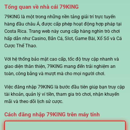
Tổng quan về nhà cái 79KING
79KING là một trong những nền tảng giải trí trực tuyến
hàng đầu châu Á, được cấp phép hoạt động hợp pháp tại
Costa Rica. Trang web này cung cấp hàng nghìn trò chơi
hấp dẫn như Casino, Bắn Cá, Slot, Game Bài, Xổ Số và Cá
Cược Thể Thao.
Với hệ thống bảo mật cao cấp, tốc độ truy cập nhanh và
giao diện thân thiện, 79KING mang đến trải nghiệm an
toàn, công bằng và mượt mà cho mọi người chơi.
Việc đăng nhập 79KING là bước đầu tiên giúp bạn truy cập
tài khoản, quản lý ví tiền, tham gia trò chơi, nhận khuyến
mãi và theo dõi lịch sử cược.
Cách đăng nhập 79KING trên máy tính