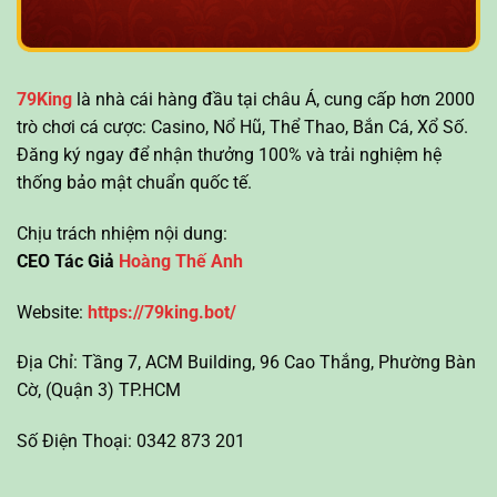
79King
là nhà cái hàng đầu tại châu Á, cung cấp hơn 2000
trò chơi cá cược: Casino, Nổ Hũ, Thể Thao, Bắn Cá, Xổ Số.
Đăng ký ngay để nhận thưởng 100% và trải nghiệm hệ
thống bảo mật chuẩn quốc tế.
Chịu trách nhiệm nội dung:
CEO Tác Giả
Hoàng Thế Anh
Website:
https://79king.bot/
Địa Chỉ: Tầng 7, ACM Building, 96 Cao Thắng, Phường Bàn
Cờ, (Quận 3) TP.HCM
Số Điện Thoại: 0342 873 201