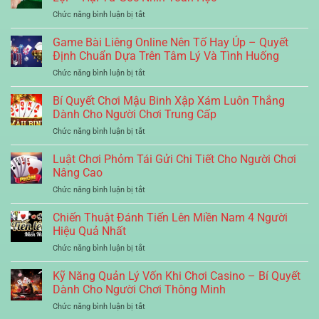
Là
Chuẩn
Tối
Cho
ở
Chức năng bình luận bị tắt
Gì
Xác
Ưu
Người
Xì
Và
Cho
Cho
Chơi
Dách
Game Bài Liêng Online Nên Tố Hay Úp – Quyết
Cách
Người
Người
Có
Chơi
Định Chuẩn Dựa Trên Tâm Lý Và Tình Huống
Mới
Chơi
Nên
Chi
Hiện
ở
Chức năng bình luận bị tắt
Mua
Tiết
Đại
Game
Bảo
Cho
Bài
Bí Quyết Chơi Mậu Binh Xập Xám Luôn Thắng
Hiểm
Người
Liêng
Không?
Dành Cho Người Chơi Trung Cấp
Mới
Online
Phân
ở
Chức năng bình luận bị tắt
Nên
Tích
Bí
Tố
Lợi
Quyết
Luật Chơi Phỏm Tái Gửi Chi Tiết Cho Người Chơi
Hay
–
Chơi
Úp
Nâng Cao
Hại
Mậu
–
Từ
ở
Chức năng bình luận bị tắt
Binh
Quyết
Góc
Luật
Xập
Định
Nhìn
Chơi
Chiến Thuật Đánh Tiến Lên Miền Nam 4 Người
Xám
Chuẩn
Toán
Phỏm
Luôn
Hiệu Quả Nhất
Dựa
Học
Tái
Thắng
Trên
ở
Chức năng bình luận bị tắt
Gửi
Dành
Tâm
Chiến
Chi
Cho
Lý
Thuật
Kỹ Năng Quản Lý Vốn Khi Chơi Casino – Bí Quyết
Tiết
Người
Và
Đánh
Cho
Dành Cho Người Chơi Thông Minh
Chơi
Tình
Tiến
Người
Trung
Huống
ở
Chức năng bình luận bị tắt
Lên
Chơi
Cấp
Kỹ