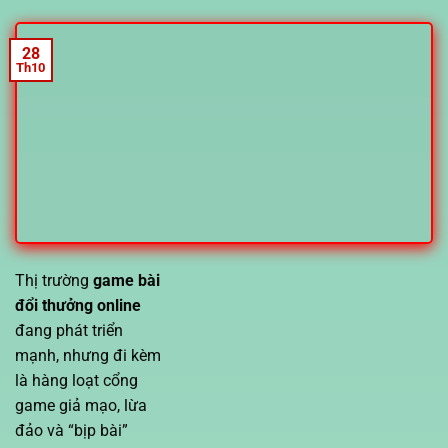
28
Th10
Thị trường
game bài
đổi thưởng online
đang phát triển
mạnh, nhưng đi kèm
là hàng loạt cổng
game giả mạo, lừa
đảo và “bịp bài”