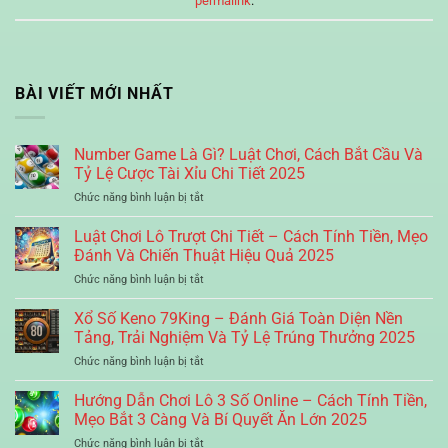
permalink
.
Bí Quyết Chơi Mậu Binh Xập Xám Luôn Thắng Dành
➤
Cho Người Chơi Trung Cấp
Luật Chơi Phỏm Tái Gửi Chi Tiết Cho Người Chơi
➤
BÀI VIẾT MỚI NHẤT
Nâng Cao
Chiến Thuật Đánh Tiến Lên Miền Nam 4 Người Hiệu
➤
Number Game Là Gì? Luật Chơi, Cách Bắt Cầu Và
Quả Nhất
Tỷ Lệ Cược Tài Xỉu Chi Tiết 2025
ở
Chức năng bình luận bị tắt
Number
Game
Luật Chơi Lô Trượt Chi Tiết – Cách Tính Tiền, Mẹo
Là
Đánh Và Chiến Thuật Hiệu Quả 2025
Gì?
ở
Chức năng bình luận bị tắt
Luật
Luật
Chơi,
Chơi
Xổ Số Keno 79King – Đánh Giá Toàn Diện Nền
Cách
Lô
Bắt
Tảng, Trải Nghiệm Và Tỷ Lệ Trúng Thưởng 2025
Trượt
Cầu
ở
Chức năng bình luận bị tắt
Chi
Và
Xổ
Tiết
Tỷ
Số
Hướng Dẫn Chơi Lô 3 Số Online – Cách Tính Tiền,
–
Lệ
Keno
Cách
Mẹo Bắt 3 Càng Và Bí Quyết Ăn Lớn 2025
Cược
79King
Tính
Tài
ở
Chức năng bình luận bị tắt
–