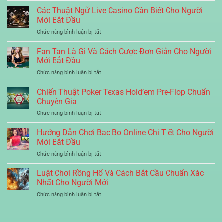
Miền
Nâng
Năng
Các Thuật Ngữ Live Casino Cần Biết Cho Người
Nam
Cao
Quản
4
Mới Bắt Đầu
Lý
Người
ở
Chức năng bình luận bị tắt
Vốn
Hiệu
Các
Khi
Quả
Thuật
Fan Tan Là Gì Và Cách Cược Đơn Giản Cho Người
Chơi
Nhất
Ngữ
Casino
Mới Bắt Đầu
Live
–
ở
Chức năng bình luận bị tắt
Casino
Bí
Fan
Cần
Quyết
Tan
Chiến Thuật Poker Texas Hold’em Pre-Flop Chuẩn
Biết
Dành
Là
Cho
Chuyên Gia
Cho
Gì
Người
Người
ở
Chức năng bình luận bị tắt
Và
Mới
Chơi
Chiến
Cách
Bắt
Thông
Thuật
Hướng Dẫn Chơi Bac Bo Online Chi Tiết Cho Người
Cược
Đầu
Minh
Poker
Đơn
Mới Bắt Đầu
Texas
Giản
ở
Chức năng bình luận bị tắt
Hold’em
Cho
Hướng
Pre-
Người
Dẫn
Luật Chơi Rồng Hổ Và Cách Bắt Cầu Chuẩn Xác
Flop
Mới
Chơi
Chuẩn
Nhất Cho Người Mới
Bắt
Bac
Chuyên
Đầu
ở
Chức năng bình luận bị tắt
Bo
Gia
Luật
Online
Chơi
Chi
Rồng
Tiết