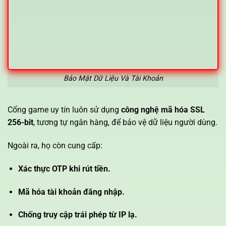
Bảo Mật Dữ Liệu Và Tài Khoản
Cổng game uy tín luôn sử dụng
công nghệ mã hóa SSL
256-bit
, tương tự ngân hàng, để bảo vệ dữ liệu người dùng.
Ngoài ra, họ còn cung cấp:
Xác thực OTP khi rút tiền.
Mã hóa tài khoản đăng nhập.
Chống truy cập trái phép từ IP lạ.