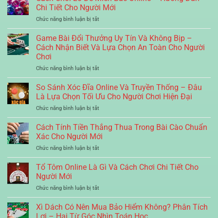
Là
Thuật
Chi Tiết Cho Người Mới
Phút
Ghép
Gì?
Thống
Và
Số
ở
Chức năng bình luận bị tắt
Hướng
Kê
Cách
Hiệu
Cách
Dẫn
Và
Chơi
Quả
Chơi
Game Bài Đổi Thưởng Uy Tín Và Không Bịp –
Cách
Nuôi
Hiệu
2025
Lô
Chơi,
Cách Nhận Biết Và Lựa Chọn An Toàn Cho Người
Lô
Quả
Đề
Tính
Gan
Chơi
Nhất
Miền
Giải
Hiệu
2025
ở
Chức năng bình luận bị tắt
Bắc
Và
Quả
Game
Online
Mẹo
Nhất
Bài
–
So Sánh Xóc Đĩa Online Và Truyền Thống – Đâu
Thắng
2025
Đổi
Hướng
Lớn
Là Lựa Chọn Tối Ưu Cho Người Chơi Hiện Đại
Thưởng
Dẫn
Dễ
ở
Chức năng bình luận bị tắt
Uy
Chi
Hiểu
So
Tín
Tiết
Nhất
Sánh
Cách Tính Tiền Thắng Thua Trong Bài Cào Chuẩn
Và
Cho
Xóc
Không
Người
Xác Cho Người Mới
Đĩa
Bịp
Mới
ở
Chức năng bình luận bị tắt
Online
–
Cách
Và
Cách
Tính
Tổ Tôm Online Là Gì Và Cách Chơi Chi Tiết Cho
Truyền
Nhận
Tiền
Thống
Người Mới
Biết
Thắng
–
Và
ở
Chức năng bình luận bị tắt
Thua
Đâu
Lựa
Tổ
Trong
Là
Chọn
Tôm
Xì Dách Có Nên Mua Bảo Hiểm Không? Phân Tích
Bài
Lựa
An
Online
Cào
Lợi – Hại Từ Góc Nhìn Toán Học
Chọn
Toàn