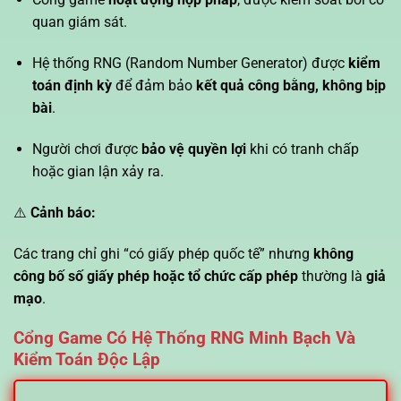
quan giám sát.
Hệ thống RNG (Random Number Generator) được
kiểm
toán định kỳ
để đảm bảo
kết quả công bằng, không bịp
bài
.
Người chơi được
bảo vệ quyền lợi
khi có tranh chấp
hoặc gian lận xảy ra.
⚠️
Cảnh báo:
Các trang chỉ ghi “có giấy phép quốc tế” nhưng
không
công bố số giấy phép hoặc tổ chức cấp phép
thường là
giả
mạo
.
Cổng Game Có Hệ Thống RNG Minh Bạch Và
Kiểm Toán Độc Lập