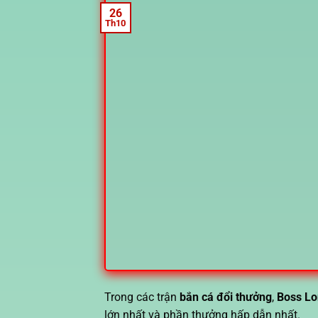
26
Th10
Trong các trận
bắn cá đổi thưởng
,
Boss L
lớn nhất và phần thưởng hấp dẫn nhất.