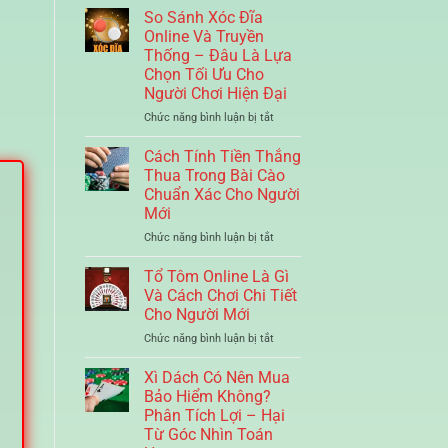
Nhất
Dẫn
Bài
So Sánh Xóc Đĩa
Chi
Đổi
Online Và Truyền
Tiết
Thưởng
Thống – Đâu Là Lựa
Cho
Uy
Chọn Tối Ưu Cho
Người
Tín
Người Chơi Hiện Đại
Mới
Và
Không
ở
Chức năng bình luận bị tắt
Bịp
So
–
Sánh
Cách Tính Tiền Thắng
Cách
Xóc
Thua Trong Bài Cào
Nhận
Đĩa
Chuẩn Xác Cho Người
Biết
Online
Mới
Và
Và
Lựa
Truyền
ở
Chức năng bình luận bị tắt
Chọn
Thống
Cách
An
–
Tính
Tổ Tôm Online Là Gì
Toàn
Đâu
Tiền
Và Cách Chơi Chi Tiết
Cho
Là
Thắng
Cho Người Mới
Người
Lựa
Thua
Chơi
Chọn
ở
Chức năng bình luận bị tắt
Trong
Tối
Tổ
Bài
Ưu
Tôm
Cào
Xì Dách Có Nên Mua
Cho
Online
Chuẩn
Bảo Hiểm Không?
Người
Là
Xác
Phân Tích Lợi – Hại
Chơi
Gì
Cho
Từ Góc Nhìn Toán
Hiện
Và
Người