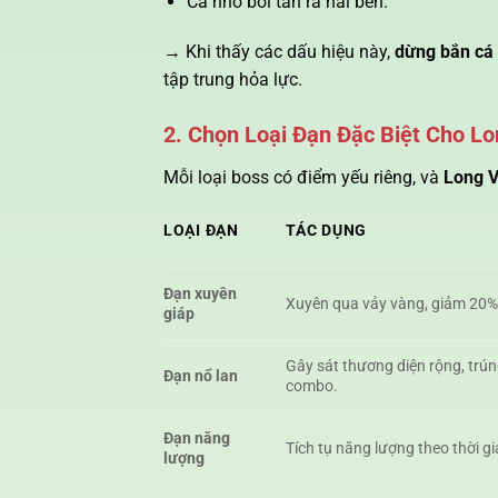
Cá nhỏ bơi tản ra hai bên.
→ Khi thấy các dấu hiệu này,
dừng bắn cá
tập trung hỏa lực.
2. Chọn Loại Đạn Đặc Biệt Cho L
Mỗi loại boss có điểm yếu riêng, và
Long V
LOẠI ĐẠN
TÁC DỤNG
Đạn xuyên
Xuyên qua vảy vàng, giảm 20%
giáp
Gây sát thương diện rộng, trú
Đạn nổ lan
combo.
Đạn năng
Tích tụ năng lượng theo thời g
lượng