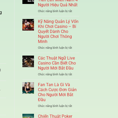
Và
Tái
Dành
Người Hiệu Quả Nhất
Tình
Gửi
Cho
ở
Chức năng bình luận bị tắt
Huống
Chi
g
Người
Chiến
Tiết
Chơi
Thuật
Cho
Trung
Kỹ Năng Quản Lý Vốn
Đánh
Người
Cấp
Khi Chơi Casino – Bí
Tiến
Chơi
Quyết Dành Cho
Lên
Nâng
Người Chơi Thông
Miền
Cao
Minh
Nam
4
ở
Chức năng bình luận bị tắt
Người
Kỹ
Hiệu
Năng
Các Thuật Ngữ Live
Quả
Quản
Casino Cần Biết Cho
Nhất
Lý
Người Mới Bắt Đầu
g
Vốn
ở
Chức năng bình luận bị tắt
Khi
Các
Chơi
Thuật
Casino
Fan Tan Là Gì Và
Ngữ
–
.
Cách Cược Đơn Giản
Live
Bí
Cho Người Mới Bắt
Casino
Quyết
Đầu
Cần
Dành
Biết
Cho
ở
Chức năng bình luận bị tắt
Cho
Người
Fan
Người
Chơi
Tan
Chiến Thuật Poker