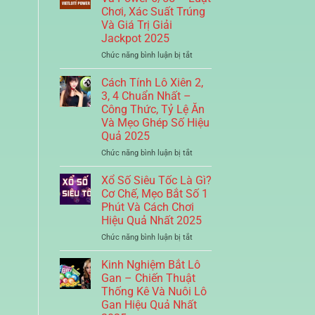
Trải
Lô
Chơi, Xác Suất Trúng
Nghiệm
3
Và Giá Trị Giải
Và
Số
Jackpot 2025
Tỷ
Online
Lệ
–
ở
Chức năng bình luận bị tắt
Trúng
Cách
So
Thưởng
Tính
Sánh
Cách Tính Lô Xiên 2,
2025
Tiền,
Mega
3, 4 Chuẩn Nhất –
Mẹo
6/45
Công Thức, Tỷ Lệ Ăn
Bắt
Và
Và Mẹo Ghép Số Hiệu
3
Power
Quả 2025
Càng
6/55
Và
–
ở
Chức năng bình luận bị tắt
Bí
Luật
Cách
Quyết
Chơi,
Tính
Xổ Số Siêu Tốc Là Gì?
Ăn
Xác
Lô
Cơ Chế, Mẹo Bắt Số 1
Lớn
Suất
Xiên
Phút Và Cách Chơi
2025
Trúng
2,
Hiệu Quả Nhất 2025
Và
3,
Giá
4
ở
Chức năng bình luận bị tắt
Trị
Chuẩn
Xổ
Giải
Nhất
Số
Kinh Nghiệm Bắt Lô
Jackpot
–
Siêu
Gan – Chiến Thuật
2025
Công
Tốc
Thống Kê Và Nuôi Lô
Thức,
Là
Gan Hiệu Quả Nhất
Tỷ
Gì?