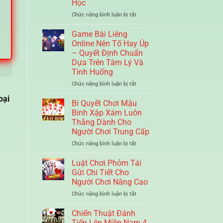
Học
Đại
Cách
Mới
Chơi
ở
Chức năng bình luận bị tắt
Chi
Xì
Tiết
Dách
Game Bài Liêng
Cho
Có
Online Nên Tố Hay Úp
Người
Nên
– Quyết Định Chuẩn
Mới
Mua
Dựa Trên Tâm Lý Và
Bảo
Tình Huống
Hiểm
Không?
ở
Chức năng bình luận bị tắt
Phân
Game
oại
Tích
Bài
Bí Quyết Chơi Mậu
Lợi
Liêng
Binh Xập Xám Luôn
–
Online
Thắng Dành Cho
Hại
Nên
Người Chơi Trung Cấp
Từ
Tố
Góc
Hay
ở
Chức năng bình luận bị tắt
Nhìn
Úp
Bí
Toán
–
Quyết
Luật Chơi Phỏm Tái
Học
Quyết
Chơi
Gửi Chi Tiết Cho
Định
Mậu
Người Chơi Nâng Cao
Chuẩn
Binh
Dựa
ở
Chức năng bình luận bị tắt
Xập
Trên
Luật
Xám
Tâm
Chơi
Luôn
Chiến Thuật Đánh
Lý
Phỏm
Thắng
Tiến Lên Miền Nam 4